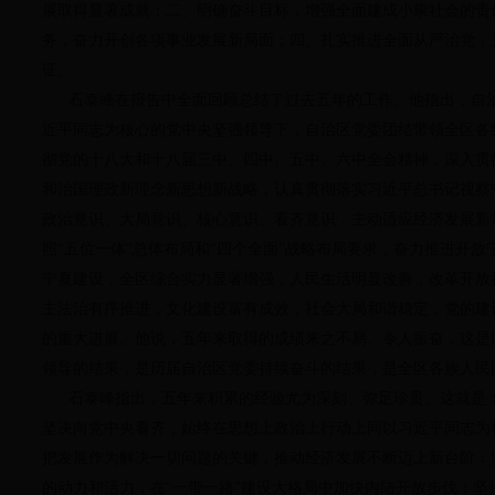
展取得显著成就；二、明确奋斗目标，增强全面建成小康社会的责
务，奋力开创各项事业发展新局面；四、扎实推进全面从严治党，
证。
石泰峰在报告中全面回顾总结了过去五年的工作。他指出，自治
近平同志为核心的党中央坚强领导下，自治区党委团结带领全区各
彻党的十八大和十八届三中、四中、五中、六中全会精神，深入贯
和治国理政新理念新思想新战略，认真贯彻落实习近平总书记视察
政治意识、大局意识、核心意识、看齐意识，主动适应经济发展新
照“五位一体”总体布局和“四个全面”战略布局要求，奋力推进开
宁夏建设，全区综合实力显著增强，人民生活明显改善，改革开放
主法治有序推进，文化建设富有成效，社会大局和谐稳定，党的建
的重大进展。他说，五年来取得的成绩来之不易、令人振奋，这是
领导的结果，是历届自治区党委持续奋斗的结果，是全区各族人民
石泰峰指出，五年来积累的经验尤为深刻、弥足珍贵。这就是：
坚决向党中央看齐，始终在思想上政治上行动上同以习近平同志为
把发展作为解决一切问题的关键，推动经济发展不断迈上新台阶；
的动力和活力，在“一带一路”建设大格局中加快内陆开放步伐；坚