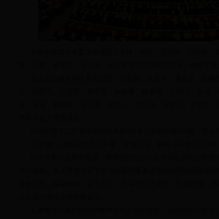
大会主席团常务委员会成员石泰峰、咸辉、姜志刚、齐同生、徐
智、纪峥、盛荣华、赵永清、马三刚在主席台前排就座。咸辉主持
在主席台就座的还有项宗西、马启智、任启兴、潘武俊、陈绪国
才、刘慧芳、王儒贵、孙贵宝、袁进琳、姚爱兴、王和山、马力、
达、崔波、蔡国英、张乐琴、安纯人、刘小河、田成江、张学武、
勇和大会主席团成员。
自治区第十二次党代会应到代表491名，实到代表483名，符合
上午9时，咸辉宣布大会开幕，全场起立，奏唱《中华人民共和
这次代表大会的主题是：紧密团结在以习近平同志为核心的党中
伟大旗帜，深入贯彻习近平总书记系列重要讲话精神和治国理政新
各族人民，振奋精神、实干兴宁，为实现经济繁荣、民族团结、环
成全面小康社会目标而奋斗。
石泰峰在代表们热烈的掌声中向大会作报告。报告共四个部分：