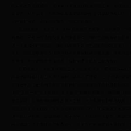
民共享改革发展成果；坚持与时俱进做好民族宗教工作，加强依法
要管党、从严治党，不断增强各级党组织的创造力凝聚力战斗力。
少困难和问题，必须高度重视，切实加以解决。
石泰峰指出，未来五年，对宁夏发展至关重要。总的来看，宁夏
机遇期，正处在经济转型发展的重要关口，同时也面临着在创新发
进一步拉大的严峻挑战，面临着发展不足与生态脆弱的双重压力，
任务，面临着培育竞争优势与补齐发展短板的双重难题。要抢抓新
新举措，牢牢把握发展主动权，在新的历史起点上奋力前行。
石泰峰指出，今后五年我区工作的总体要求是：紧密团结在以习
高举中国特色社会主义伟大旗帜，以邓小平理论、“三个代表”重要
彻习近平总书记系列重要讲话精神和治国理政新理念新思想新战略
按照“五位一体”总体布局和“四个全面”战略布局要求，牢固树立
作总基调，以供给侧结构性改革为主线，大力实施创新驱动战略、
实推进民主法治建设，扎实推进民族宗教工作，扎实推进文化繁荣
进全面从严治党，振奋精神、实干兴宁，为实现经济繁荣、民族团
同步建成全面小康社会目标而奋斗。今后五年的主要奋斗目标是：