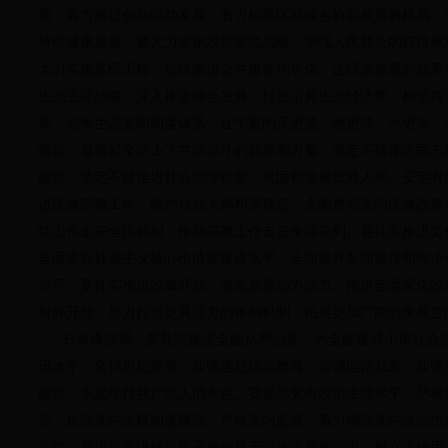
展，着力推进创新驱动发展，着力构建区域城乡协调发展新格局，
持续健康发展。要大力实施脱贫富民战略，增强人民群众的获得感
大力实施富民工程，加快推进公共服务均等化，让经济发展的成果
生态立区战略，深入推进绿色发展。打造沿黄生态经济带，构筑西
染，完善生态文明制度体系，让宁夏的天更蓝、地更绿、水更美、
建设，凝聚起全区上下共同奋斗的智慧和力量。坚定不移推进民主
建设，坚定不移推进社会治理创新，巩固和发展政通人和、安定有
进民族宗教工作，维护社会大局和谐稳定。全面贯彻党的民族政策
结工作走在全国前列，推动宗教工作走在全国前列。要扎实推进文
全面提升社会主义核心价值观建设水平，全面提升新闻宣传和舆论
水平。要扎实推进改革开放，激发发展动力活力。推进全面深化改
对外开放，努力打造更具活力的体制机制，拓展更加广阔的发展空
石泰峰强调，要扎实推进全面从严治党，为全面建成小康社会提
设水平，坚持思想建党，加强理想信念教育，加强理论武装，加强
建设，永远保持共产党人的本色。要提高党内政治生活水平，严格
活，加强党内法规制度建设，严格党内监督，着力增强党内政治生
斗性。要提高各级领导班子和领导干部的素质和能力，树立正确用