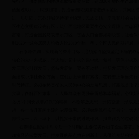
先行区，供给侧结构性改革取得重要突破，到2020年地区生产总值
值超过6万元；民族团结，打造全国民族团结进步示范区，共同团
进一步巩固，宗教领域保持和谐稳定，民族团结、宗教和顺的名片
区生态文明建设先行区，筑牢西北地区重要生态安全屏障，生态环
富裕，打造全国脱贫攻坚示范区，贫困人口全部如期脱贫，社会保
到2020年城乡居民人均收入比2010年翻一番，全区人民的获得感
石泰峰强调，实现新的奋斗目标，必须始终坚持坚定正确的政治
核心的党中央权威，坚决维护党中央的集中统一领导，确保中央政
发展理念引领发展，坚持发展第一要务不动摇，把新发展理念贯穿
面建成小康社会各方面，在创新上争当探索者、在转型上争当先行
时代特征。必须始终贯彻以人民为中心的发展思想，打赢脱贫攻坚
实事，多解百姓难事，让人民群众有更强获得感和幸福感。必须始
弘扬“不到长城非好汉”的精神，不断解放思想、开拓奋进，形成党
超、各个市县百舸争流的浓厚氛围。必须始终践行实干兴宁，大力
部带头干，以上率下，以扎实干事的过硬作风、担当作为的过硬能
石泰峰在报告中对今后一个时期的主要任务作出了全面部署。他
加快经济转型发展。把发展的基点放在创新上，从供给侧结构性改