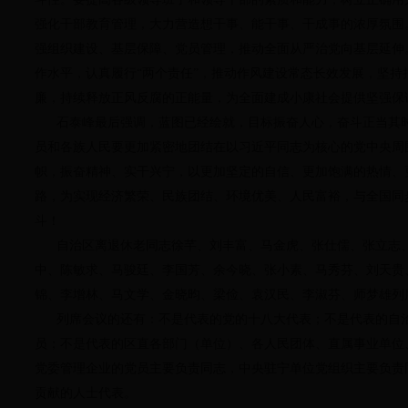
强化干部教育管理，大力营造想干事、能干事、干成事的浓厚氛围
强组织建设、基层保障、党员管理，推动全面从严治党向基层延伸
作水平，认真履行“两个责任”，推动作风建设常态长效发展，坚持
廉，持续释放正风反腐的正能量，为全面建成小康社会提供坚强保
石泰峰最后强调，蓝图已经绘就，目标振奋人心，奋斗正当其时
员和各族人民要更加紧密地团结在以习近平同志为核心的党中央周
帜，振奋精神、实干兴宁，以更加坚定的自信、更加饱满的热情、
路，为实现经济繁荣、民族团结、环境优美、人民富裕，与全国同
斗！
自治区离退休老同志徐芊、刘丰富、马金虎、张仕儒、张立志、
中、陈敏求、马骏廷、李国芳、余今晓、张小素、马秀芬、刘天贵
锦、李增林、马文学、金晓昀、梁俭、袁汉民、李淑芬、师梦雄列
列席会议的还有：不是代表的党的十八大代表；不是代表的自治
员；不是代表的区直各部门（单位）、各人民团体、直属事业单位
党委管理企业的党员主要负责同志，中央驻宁单位党组织主要负责
贡献的人士代表。