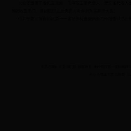
大会还邀请了各民主党派、工商联主要负责人，无党派代表人士
员的区直部门、群团组织主要负责同志作为来宾参加大会。
中共宁夏回族自治区第十一届纪律检查委员会工作报告以书面
中共石嘴山市委组织部 版权所有 未经授权禁止复制或建立镜像 Copyright 2
承办:石嘴山市委组织部 Email:z