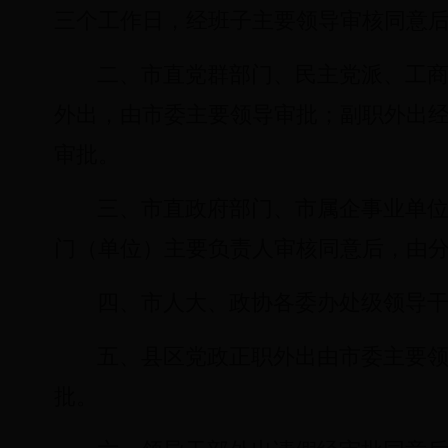
三个工作日，经班子主要领导审核同意
二、市直党群部门、民主党派、工
外出，由市委主要领导审批；副职外出
审批。
三、市直政府部门、市属企事业单
门（单位）主要负责人审核同意后，由
四、市人大、政协各委办处级领导
五、县区党政正职外出由市委主要
批。