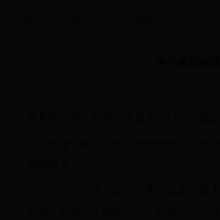
您当前的位置：
首页
>
政策法规
>
干部工作
>
干部监督
关于规范领
时
各县区党委、政府，市直各部门，市属
为便于领导干部外出考察学习或处
通知如下：
一、市人大、政协主要领导及中级
审批。四套班子副职外出不超过三个工