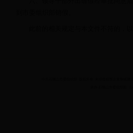
六、领导干部外出请假经审批同意
到市委组织部销假。
此前的相关规定与本文件不符的，
中共石嘴山市委组织部 版权所有 未经授权禁止复制或建立镜像 Copyright 2
承办:石嘴山市委组织部 Email:z