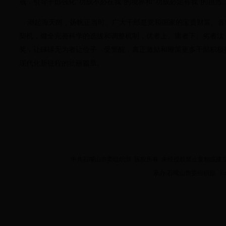
戒，引导干部强化“功成不必在我”的境界和“功成必定有我”的担当
潮起海天阔，扬帆正当时。广大干部是党和国家的宝贵财富。各
契机，健全完善科学的选拔和调整机制，优者上、庸者下、劣者汰
奖，让碌碌无为者让位子、受警醒，真正激励和鞭策更多干部积极
现代化新征程的壮丽篇章。
中共石嘴山市委组织部 版权所有 未经授权禁止复制或建立镜像 Copyright 2
承办:石嘴山市委组织部 Email:z