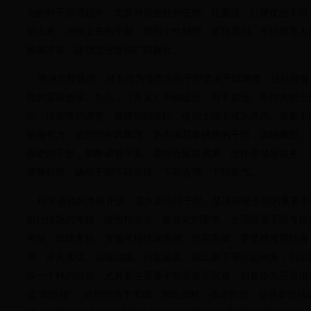
为的好干部用起来，尤其对那些任劳任怨、扛重活、打硬仗的干部
得出来、冲得上去的干部，那些个性鲜明、坚持原则、不怕得罪人
施展才智、建功立业提供广阔舞台。
激浊方能扬清，对不作为慢作为的干部坚决予以调整，往往能够
批的震慑效应。为此，《意见》明确提出，对不担当、不作为的干
职、该调整的调整、该降职的降职，使能上能下成为常态。激励干
措施有力，把那些作风飘浮、热衷搞花拳绣腿的干部，消极懈怠、
碰硬的干部，果断调整下去。要综合采取调离、改任非领导职务、
调整程序，确保干部下得合规、下得合理、下得服气。
科学有效的考核评价，是大胆选用干部、坚决调整干部的重要手
执行情况的考核，按照精准化、差异化的要求，合理设置干部考核
考核、政绩考核、专项考核往深里抓、往实里做。要坚持考用结合
用、评先奖优、治庸治懒、问责追责、能上能下等挂起钩来，切实
坏一个样的问题。尤其要注重看干部是直面困难、积极作为还是消极
是“假政绩”，对那些急于求成、寅吃卯粮、弄虚作假、盲目举债搞