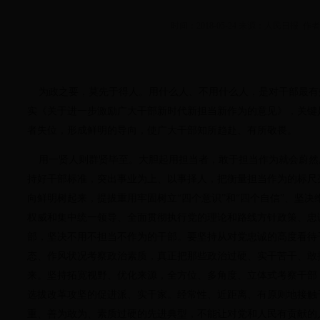
时间：2018-05-24 来源：人民日报 作
为政之要，莫先于得人。用什么人、不用什么人，是对干部最有
实《关于进一步激励广大干部新时代新担当新作为的意见》，关键
者失位，形成鲜明的导向，使广大干部知所趋赴、有所敬畏。
用一贤人则群贤毕至。大胆起用担当者，敢于担当作为就会蔚然
持好干部标准，突出事业为上、以事择人，把衡量担当作为的标尺
向鲜明树起来，提拔重用牢固树立“四个意识”和“四个自信”、坚
权威和集中统一领导、全面贯彻执行党的理论和路线方针政策、忠
部，坚决不用不担当不作为的干部。要坚持从对党忠诚的高度看待
态、作风状况考察政治素质，真正把那些政治过硬、实干苦干、敢
来。坚持拓宽视野、优化来源，全方位、多角度、立体式考察干部
选拔改革攻坚的促进派、实干家。经常性、近距离、有原则地接触
重、善为敢为、素质过硬的先进典型，不能让对党和人民有贡献的