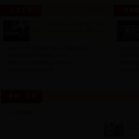
更多
>>
近日，中央第十六批“博士服务团”一行到石
嘴山市，对石嘴山经济社会发展、转型……[
更
多
]
·
石嘴山市以“三提高”推动自治区人才新政落地见效
·
市委组织部
·
实施乡村振兴战略亟待破解人才瓶颈
·
市委组织部
·
平罗县“三个着力”统筹推进人才队伍建设
·
石嘴山市委
·
惠农区念好人才工作“四字诀”
·
我们对未来
三十三
光阴，在
夏优质饲