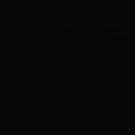
商务部
新疆维吾尔族自治区
新疆党建网
文化部
香港行政特区
上海基层党建
卫生部
澳门行政特区
宁夏党建网
人口计生委
新疆生产建设兵团
人民银行
中共石嘴山市委组织部 版权所有 未经授权禁止复制或建立镜像 Copyright 2
国家审计署
承办:石嘴山市委组织部 Email:z