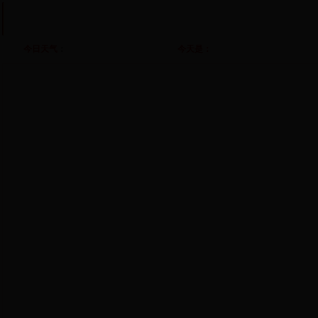
首 页
部门概况
基层党建
干部工作
人才工作
自
今日天气
：
今天是：