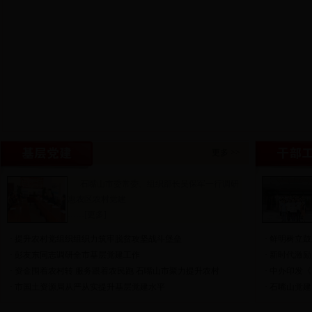
更多
>>
石嘴山市委常委、组织部长吴保军一行调研
惠农区农村党建
……[
更多
]
·
提升农村党组织组织力筑牢脱贫攻坚战斗堡垒
·
鲜明树立鼓
·
彭友东同志调研全市基层党建工作
·
新时代激励
·
资金围着农村转 服务跟着农民跑 石嘴山市聚力提升农村
·
中办印发《
·
市国土资源局从严从实提升基层党建水平
·
石嘴山党建